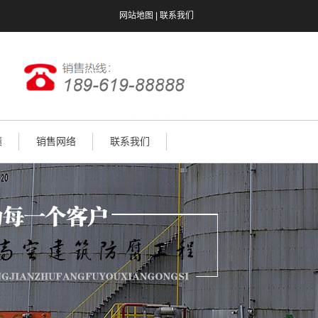
网站地图
|
联系我们
绩
销售网络
联系我们
网站地图