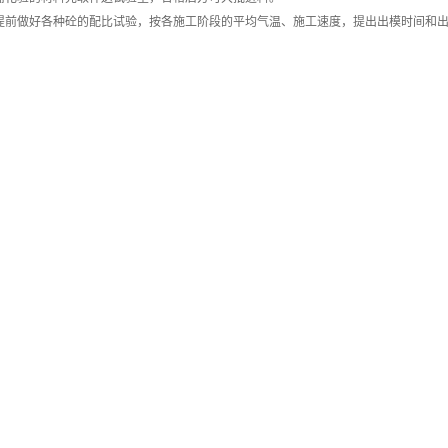
提前做好各种砼的配比试验，按各施工阶段的平均气温、施工速度，提出出模时间和