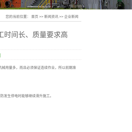
您的当前位置：
首页
>>
新闻资讯
>>
企业新闻
工时间长、质量要求高
机械用量多，而且必须保证连续作业，所以前期准
以防发生停电时能够继续滑升施工。