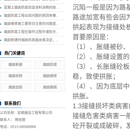
沉陷一般是因为路
混凝土烟囱防腐改造涂料涂刷的技...
路途加宽有些会因
烟囱防腐工程出现问题的原因有哪...
烟囱维修施工要密切注意的问题是...
拱起表现为接缝处
烟囱防腐工程在操作过程中谨防天...
首要原因是：
烟囱新建时烟囱的高度由谁决定，...
（1）、胀缝被砂
热门关键词
（2）、胀缝设置
烟囱新建
烟囱防腐
（3）、长胀缝砼
稳，致使拱胀；
烟囱拆除
烟囱维修
（4）、因为底层
烟囱加固
烟囱脱硫
拱胀。
联系我们
1.3接缝损坏类病
公司名称：宏顺建设工程有限公司
接缝危害类病害一般
联系人： 蒋经理
砼开裂或成破碎，
电话：
0515-88088888