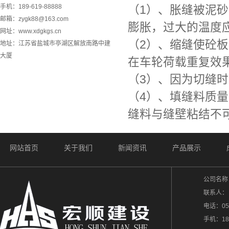
手机：189-619-88888
（1）、胀缝被泥
邮箱：zygk88@163.com
膨胀，过大的温度
网址：www.xdgkgs.cn
（2）、缩缝使砼
地址：江苏省盐城市亭湖区解放南路中建
大厦
在车轮荷载重复效
（3）、因为切缝
（4）、填缝料质
缝料与缝壁粘结不
网站首页
关于我们
新闻资讯
产品展示
公司名称
联系人：
电话：
05
手机：189