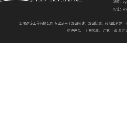
邮箱：zyg
网址：www
地址：江
宏顺建设工程有限公司 专业从事于烟囱新建，烟囱防腐，砖烟囱新建，砖
热推产品
| 主营区域：
江苏
上海
浙江