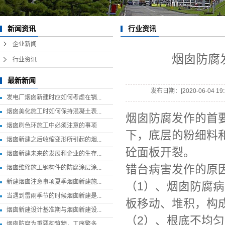
烟囱美化
行业资讯
新闻资讯
烟囱脱硫
企业新闻
烟囱加固
烟囱防腐
行业资讯
钢结构防腐
最新新闻
烟囱刷航标
发布日期：[2020-06-04 19:2
发电厂烟囱新建时应如何考虑在锅...
烟囱刷色环
烟囱美化施工时如何保持混凝土表...
烟囱防腐发作的首
烟囱刷色环施工中必须注意的事项
凉水塔防腐
下，底层的粉细料
烟囱新建之后收缩变形所引起的烟...
冷却塔防腐
砼面板开裂。
烟囱新建未来的发展和企业的生存...
烟囱内壁防腐
错台病害发作的原
烟囱维修施工钢构件的防腐涂层涂...
新建烟囱注意事项夏季烟囱新建施...
（1）、烟囱防腐
当遇到雷雨季节的时候烟囱新建是...
板移动、堆积，构
烟囱新建设计基准期与烟囱新建设...
（2）、根底不均
烟囱防腐为重要构筑物，工序繁多...