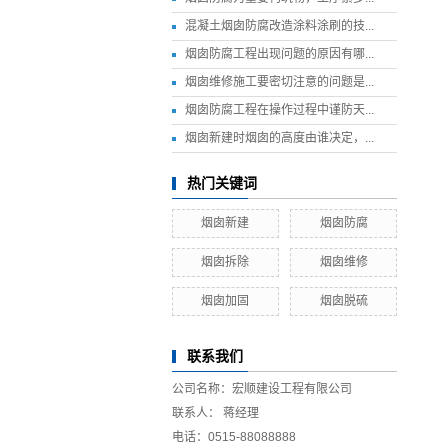
混凝土烟囱防腐改造涂料涂刷的技...
烟囱防腐工程出现问题的原因有哪...
烟囱维修施工要密切注意的问题是...
烟囱防腐工程在操作过程中谨防天...
烟囱新建时烟囱的高度由谁决定，...
热门关键词
烟囱新建
烟囱防腐
烟囱拆除
烟囱维修
烟囱加固
烟囱脱硫
联系我们
公司名称：宏顺建设工程有限公司
联系人： 蒋经理
电话：
0515-88088888