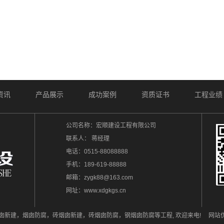
资讯
产品展示
成功案例
资质证书
工程业绩
公司名称：宏顺建设工程有限公司
联系人： 蒋经理
电话：
0515-88088888
手机：189-619-88888
邮箱：zygk88@163.com
网址：www.xdgkgs.cn
地址：江苏省盐城市亭湖区解放南路中建大厦
囱新建，烟囱防腐，砖烟囱新建，砖烟囱防腐，钢烟囱防腐等工程, 欢迎来电! 网站