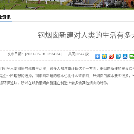
烟囱美化
业资讯
烟囱脱硫
烟囱加固
钢烟囱新建对人类的生活有多
钢结构防腐
烟囱刷航标
发布日期：[2021-05-18 13:34:34 ]
共阅[2647]次
烟囱刷色环
们如今人潮拥挤的都市生活里，很多人都注重环保这个一方面，钢烟囱新建的建设给
是企业所理想的选择，钢烟囱新建的成本也比什么砖烟囱，砼烟囱的成本要少很多，
凉水塔防腐
抓环保这块，所以在以后钢烟囱新建在制造上会多余其他烟囱的制作。
冷却塔防腐
烟囱内壁防腐